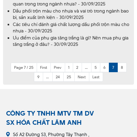
quan trọng trong ngành nhựa? - 30/09/2025
Dầu phối trộn màu cho nhựa và vai trò trong ngành bao
bì, sản xuất linh kiện - 30/09/2025
Các tiêu chí đánh giá chất lượng dầu phối trộn màu cho
nhựa - 30/09/2025
Ưu điểm của phụ gia tăng trắng là gì? Nên mua phụ gia
tăng trắng ở đâu? - 30/09/2025
Page 7 / 25
First
Prev
1
2
...
5
6
7
8
9
...
24
25
Next
Last
CÔNG TY TNHH MTV TM DV
SX HÓA CHẤT LÂM ANH
Số A2 Đường S3, Phường Tây Thạnh ,