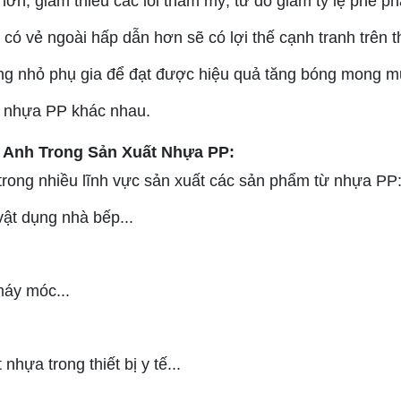
hơn, giảm thiểu các lỗi thẩm mỹ, từ đó giảm tỷ lệ phế p
ó vẻ ngoài hấp dẫn hơn sẽ có lợi thế cạnh tranh trên t
ợng nhỏ phụ gia để đạt được hiệu quả tăng bóng mong m
m nhựa PP khác nhau.
 Anh Trong Sản Xuất Nhựa PP:
rong nhiều lĩnh vực sản xuất các sản phẩm từ nhựa PP
vật dụng nhà bếp...
 máy móc...
nhựa trong thiết bị y tế...