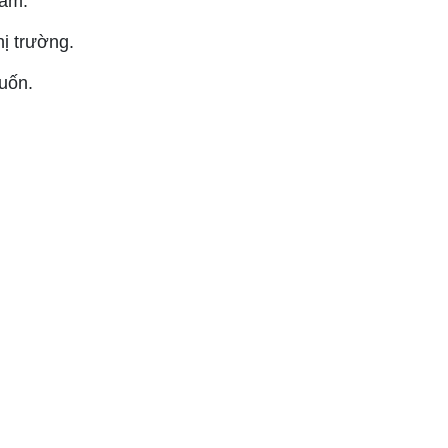
hẩm.
hị trường.
uốn.
: