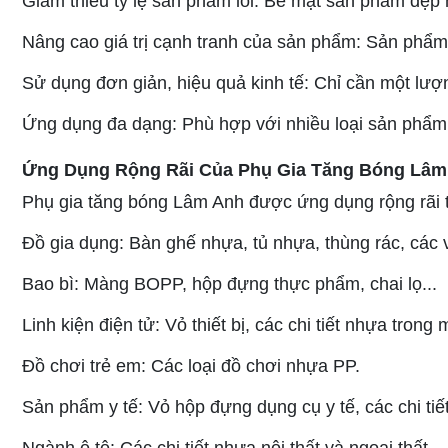
Giảm thiểu tỷ lệ sản phẩm lỗi: Bề mặt sản phẩm đẹp 
Nâng cao giá trị cạnh tranh của sản phẩm: Sản phẩm c
Sử dụng đơn giản, hiệu quả kinh tế: Chỉ cần một lư
Ứng dụng đa dạng: Phù hợp với nhiều loại sản phẩ
Ứng Dụng Rộng Rãi Của Phụ Gia Tăng Bóng Lâm
Phụ gia tăng bóng Lâm Anh được ứng dụng rộng rãi t
Đồ gia dụng: Bàn ghế nhựa, tủ nhựa, thùng rác, các 
Bao bì: Màng BOPP, hộp đựng thực phẩm, chai lọ...
Linh kiện điện tử: Vỏ thiết bị, các chi tiết nhựa trong
Đồ chơi trẻ em: Các loại đồ chơi nhựa PP.
Sản phẩm y tế: Vỏ hộp đựng dụng cụ y tế, các chi tiết 
Ngành ô tô: Các chi tiết nhựa nội thất và ngoại thất.