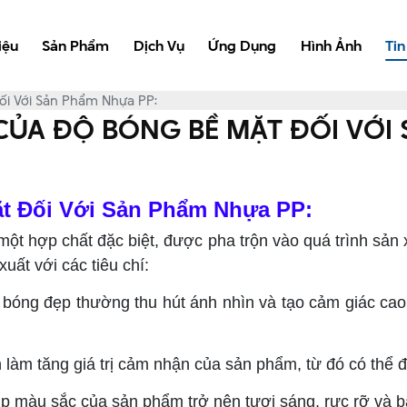
iệu
Sản Phẩm
Dịch Vụ
Ứng Dụng
Hình Ảnh
Tin
i Với Sản Phẩm Nhựa PP:
ỦA ĐỘ BÓNG BỀ MẶT ĐỐI VỚI 
t Đối Với Sản Phẩm Nhựa PP:
ột hợp chất đặc biệt, được pha trộn vào quá trình sản
ất với các tiêu chí:
óng đẹp thường thu hút ánh nhìn và tạo cảm giác cao
làm tăng giá trị cảm nhận của sản phẩm, từ đó có thể đị
úp màu sắc của sản phẩm trở nên tươi sáng, rực rỡ và b