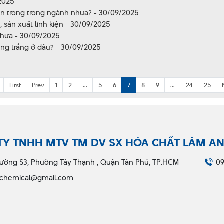
/2025
uan trọng trong ngành nhựa? - 30/09/2025
 sản xuất linh kiện - 30/09/2025
nhựa - 30/09/2025
ăng trắng ở đâu? - 30/09/2025
First
Prev
1
2
...
5
6
7
8
9
...
24
25
TY TNHH MTV TM DV SX HÓA CHẤT LÂM A
ường S3, Phường Tây Thạnh , Quận Tân Phú, TP.HCM
09
chemical@gmail.com