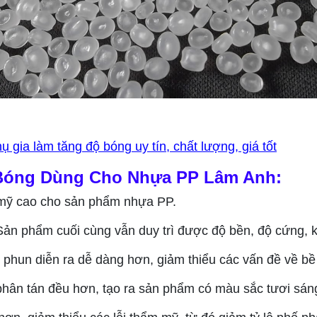
gia làm tăng độ bóng uy tín, chất lượng, giá tốt
 Bóng Dùng Cho Nhựa PP Lâm Anh:
m mỹ cao cho sản phẩm nhựa PP.
ản phẩm cuối cùng vẫn duy trì được độ bền, độ cứng, k
p phun diễn ra dễ dàng hơn, giảm thiểu các vấn đề về bề
ân tán đều hơn, tạo ra sản phẩm có màu sắc tươi sáng