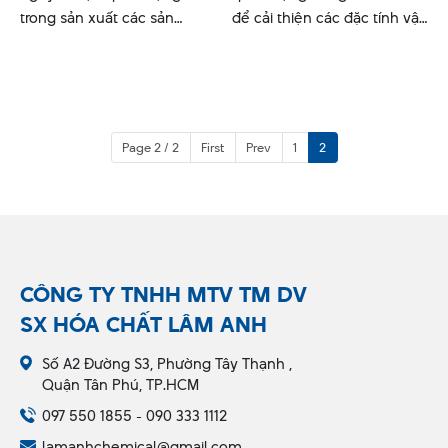
trong sản xuất các sản
để cải thiện các đặc tính vật
phẩm nhựa màu, nhờ vào
lý, hóa học, và thẩm mỹ của
khả năng tạo ra màu sắc
nhựa, giúp sản phẩm đạt
đồng nhất và bền bỉ.
hiệu suất tốt hơn và phù
hợp với các yêu cầu cụ thể
của từng ngành công
Page 2 / 2
First
Prev
1
2
nghiệp
CÔNG TY TNHH MTV TM DV
SX HÓA CHẤT LÂM ANH
Số A2 Đường S3, Phường Tây Thạnh ,
Quận Tân Phú, TP.HCM
097 550 1855 - 090 333 1112
lamanhchemical@gmail.com