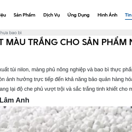
iệu
Sản Phẩm
Dịch Vụ
Ứng Dụng
Hình Ảnh
Tin
hựa bao bì
T MÀU TRẮNG CHO SẢN PHẨM 
xuất túi nilon, màng phủ nông nghiệp và bao bì thực ph
n ảnh hưởng trực tiếp đến khả năng bảo quản hàng hóa
g lại độ che phủ vượt trội và sắc trắng tinh khiết cho
g Lâm Anh