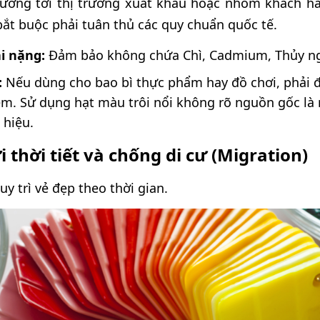
ớng tới thị trường xuất khẩu hoặc nhóm khách hà
ắt buộc phải tuân thủ các quy chuẩn quốc tế.
i nặng:
Đảm bảo không chứa Chì, Cadmium, Thủy ngâ
:
Nếu dùng cho bao bì thực phẩm hay đồ chơi, phải 
ễm. Sử dụng hạt màu trôi nổi không rõ nguồn gốc là r
 hiệu.
 thời tiết và chống di cư (Migration)
y trì vẻ đẹp theo thời gian.