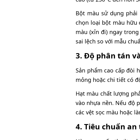
Bột màu sử dụng phải 
chọn loại bột màu hữu c
màu (xỉn đi) ngay tron
sai lệch so với mẫu chu
3. Độ phân tán v
Sản phẩm cao cấp đòi hỏ
mỏng hoặc chi tiết có đ
Hạt màu chất lượng phả
vào nhựa nền. Nếu độ p
các vệt sọc màu hoặc l
4. Tiêu chuẩn an