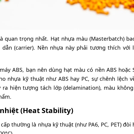
 và quan trọng nhất. Hạt nhựa màu (Masterbatch) 
dẫn (carrier). Nền nhựa này phải tương thích với
 máy ABS, bạn nên dùng hạt màu có nền ABS hoặc
o nhựa kỹ thuật như ABS hay PC, sự chênh lệch v
y ra hiện tượng tách lớp (delamination), màu khôn
phẩm.
nhiệt (Heat Stability)
ấp thường là nhựa kỹ thuật (như PA6, PC, PET) đòi h
00°C).