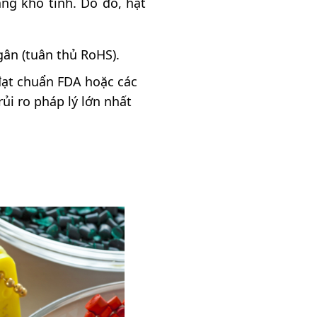
ng khó tính. Do đó, hạt
n (tuân thủ RoHS).
đạt chuẩn FDA hoặc các
ủi ro pháp lý lớn nhất