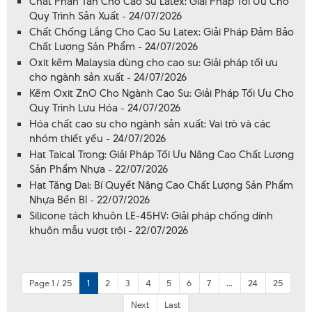
Chất Phân Tán Cho Cao Su Latex: Giải Pháp Tối Ưu Cho
Quy Trình Sản Xuất - 24/07/2026
Chất Chống Lắng Cho Cao Su Latex: Giải Pháp Đảm Bảo
Chất Lượng Sản Phẩm - 24/07/2026
Oxit kẽm Malaysia dùng cho cao su: Giải pháp tối ưu
cho ngành sản xuất - 24/07/2026
Kẽm Oxit ZnO Cho Ngành Cao Su: Giải Pháp Tối Ưu Cho
Quy Trình Lưu Hóa - 24/07/2026
Hóa chất cao su cho ngành sản xuất: Vai trò và các
nhóm thiết yếu - 24/07/2026
Hạt Taical Trong: Giải Pháp Tối Ưu Nâng Cao Chất Lượng
Sản Phẩm Nhựa - 22/07/2026
Hạt Tăng Dai: Bí Quyết Nâng Cao Chất Lượng Sản Phẩm
Nhựa Bền Bỉ - 22/07/2026
Silicone tách khuôn LE-45HV: Giải pháp chống dính
khuôn mẫu vượt trội - 22/07/2026
Page 1 / 25
1
2
3
4
5
6
7
...
24
25
Next
Last