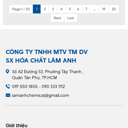
Page 1 / 20
1
2
3
4
5
6
7
...
19
20
Next
Last
CÔNG TY TNHH MTV TM DV
SX HÓA CHẤT LÂM ANH
Số A2 Đường S3, Phường Tây Thạnh ,
Quận Tân Phú, TP.HCM
097 550 1855 - 090 333 1112
lamanhchemical@gmail.com
Giới thiệu