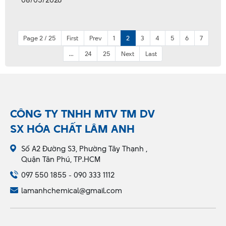
Page 2 / 25
First
Prev
1
2
3
4
5
6
7
...
24
25
Next
Last
CÔNG TY TNHH MTV TM DV
SX HÓA CHẤT LÂM ANH
Số A2 Đường S3, Phường Tây Thạnh ,
Quận Tân Phú, TP.HCM
097 550 1855 - 090 333 1112
lamanhchemical@gmail.com