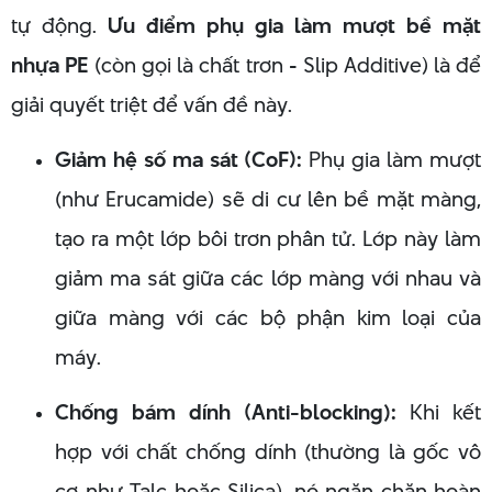
tự động.
Ưu điểm phụ gia làm mượt bề mặt
nhựa PE
(còn gọi là chất trơn - Slip Additive) là để
giải quyết triệt để vấn đề này.
Giảm hệ số ma sát (CoF):
Phụ gia làm mượt
(như Erucamide) sẽ di cư lên bề mặt màng,
tạo ra một lớp bôi trơn phân tử. Lớp này làm
giảm ma sát giữa các lớp màng với nhau và
giữa màng với các bộ phận kim loại của
máy.
Chống bám dính (Anti-blocking):
Khi kết
hợp với chất chống dính (thường là gốc vô
cơ như Talc hoặc Silica), nó ngăn chặn hoàn