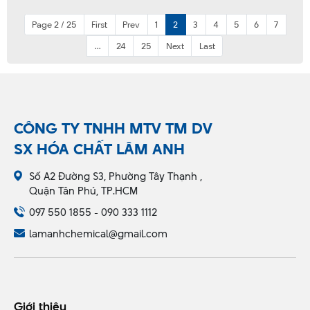
Page 2 / 25
First
Prev
1
2
3
4
5
6
7
...
24
25
Next
Last
CÔNG TY TNHH MTV TM DV
SX HÓA CHẤT LÂM ANH
Số A2 Đường S3, Phường Tây Thạnh ,
Quận Tân Phú, TP.HCM
097 550 1855 - 090 333 1112
lamanhchemical@gmail.com
Giới thiệu