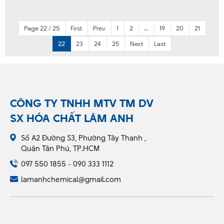
Page 22 / 25
First
Prev
1
2
...
19
20
21
22
23
24
25
Next
Last
CÔNG TY TNHH MTV TM DV
SX HÓA CHẤT LÂM ANH
Số A2 Đường S3, Phường Tây Thạnh ,
Quận Tân Phú, TP.HCM
097 550 1855 - 090 333 1112
lamanhchemical@gmail.com