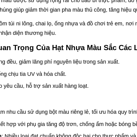
 màu được sử dụng rộng rãi cho bao bì thực phẩm, đồ gi
húng giúp giảm thời gian pha màu thủ công, tăng hiệu 
 túi ni lông, chai lọ, ống nhựa và đồ chơi trẻ em, nơi
nhận diện thương hiệu.
uan Trọng Của Hạt Nhựa Màu Sắc Các 
 đều, giảm lãng phí nguyên liệu trong sản xuất.
g chịu tia UV và hóa chất.
 yêu cầu, hỗ trợ sản xuất hàng loạt.
ảm nhu cầu sử dụng bột màu riêng lẻ, tối ưu hóa quy trìn
Kết hợp với phụ gia tăng độ trơn, chống ẩm hoặc bóng b
n
: Nhiều loại đạt chuẩn không độc hại cho thực phẩm và 