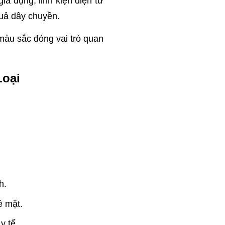
a dụng, linh kiện điện tử
quả dây chuyền.
 màu sắc đóng vai trò quan
Loại
h.
ề mặt.
y tế.