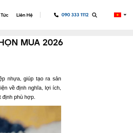
090 333 1112
 Tức
Liên Hệ
CHỌN MUA 2026
ệp nhựa, giúp tạo ra sản
n về định nghĩa, lợi ích,
t định phù hợp.