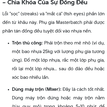
– Chìa Khóa Của Sự Đồng Đều
Lỗi "sọc" (streaks) và "mắt cá" (fish eyes) phần lớn
đến từ khâu này. Phụ gia Masterbatch phải được
phân tán đồng đều tuyệt đối vào nhựa nền.
Trộn thủ công:
Phải trộn theo mẻ nhỏ (ví dụ,
một bao nhựa 25kg với lượng phụ gia tương
ứng). Đổ một lớp nhựa, rắc một lớp phụ gia,
rồi lại một lớp nhựa... sau đó đảo đều hoặc
xóc bao nhiều lần.
Dùng máy trộn (Mixer):
Đây là cách tốt nhất.
Dùng máy trộn đứng hoặc máy trộn nằm
(tùy quy mô) trong khoảng 5-10 phút để