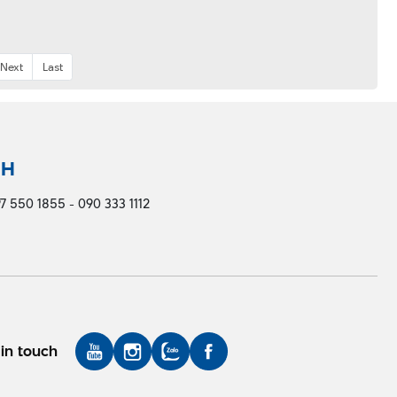
Next
Last
NH
7 550 1855 - 090 333 1112
in touch