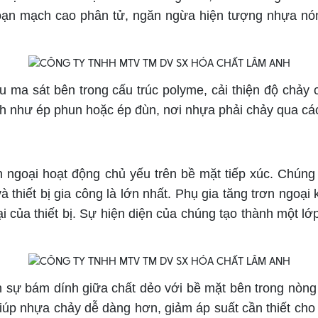
oạn mạch cao phân tử, ngăn ngừa hiện tượng nhựa nón
u ma sát bên trong cấu trúc polyme, cải thiện độ chảy c
ình như ép phun hoặc ép đùn, nơi nhựa phải chảy qua các
ơn ngoại hoạt động chủ yếu trên bề mặt tiếp xúc. Chúng
 thiết bị gia công là lớn nhất. Phụ gia tăng trơn ngoạ
i của thiết bị. Sự hiện diện của chúng tạo thành một l
n sự bám dính giữa chất dẻo với bề mặt bên trong nòng 
p nhựa chảy dễ dàng hơn, giảm áp suất cần thiết cho qu