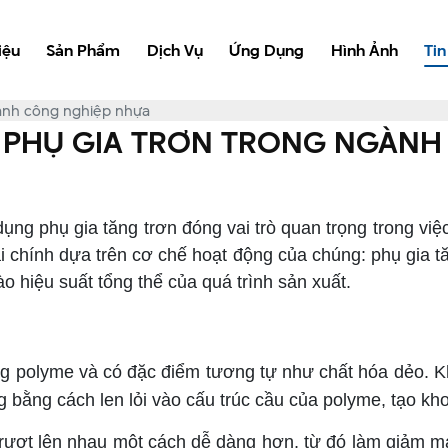
iệu
Sản Phẩm
Dịch Vụ
Ứng Dụng
Hình Ảnh
Tin
ngành công nghiệp nhựa
I PHỤ GIA TRƠN TRONG NGÀN
 phụ gia tăng trơn đóng vai trò quan trọng trong việc
i chính dựa trên cơ chế hoạt động của chúng: phụ gia tă
 hiệu suất tổng thể của quá trình sản xuất.
 trong polyme và có đặc điểm tương tự như chất hóa dẻo
ộng bằng cách len lỏi vào cấu trúc cầu của polyme, tạo k
ợt lên nhau một cách dễ dàng hơn, từ đó làm giảm ma sá