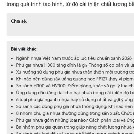
trong quá trình tạo hình, từ đó cải thiện chất lượng 
Chia sẻ:
Bài viết khác:
Ngành nhựa Việt Nam trước áp lực tiêu chuẩn xanh 2026 - 
Phụ gia nhựa H300 tăng dính là gì? Thông số cơ bản và
Xu hướng sử dụng phụ gia nhựa thân thiện môi trường tro
Khi nào nên dùng tẩy trắng quang học FP127 thay vì pig
So sánh H300 và HV300: Điểm giống, khác và gợi ý lựa ch
Ứng dụng dầu tăng dai cho hạt nhựa trong cải thiện độ 
6 loại phụ gia ngành nhựa hay sử dụng nhất và gợi ý ứng
So sánh các dòng phụ gia nhựa thông dụng: Khi nào nên 
8 nhóm phụ gia nhựa thường dùng trong sản xuất: Chức nă
Phụ gia nhựa gồm những loại nào? Cách phân loại và ứng
Ba nhóm phụ gia quan trọng giúp nâng chất lượng nhựa và
So sánh các loại dầu silicone phổ biến trong ngành nhựa 