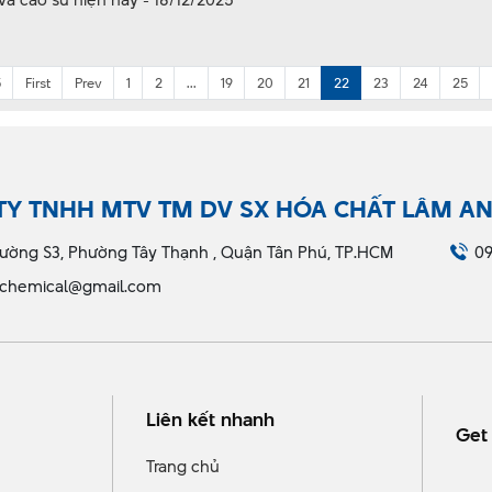
5
First
Prev
1
2
...
19
20
21
22
23
24
25
TY TNHH MTV TM DV SX HÓA CHẤT LÂM A
ường S3, Phường Tây Thạnh , Quận Tân Phú, TP.HCM
09
chemical@gmail.com
Liên kết nhanh
Get 
Trang chủ