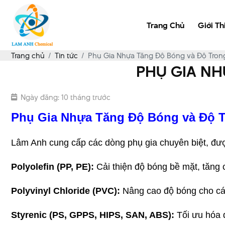
Trang Chủ
Giới Th
Trang chủ
Tin tức
Phụ Gia Nhựa Tăng Độ Bóng và Độ Tro
PHỤ GIA N
Ngày đăng: 10 tháng trước
Phụ Gia Nhựa Tăng Độ Bóng và Độ T
Lâm Anh cung cấp các dòng phụ gia chuyên biệt, được
Polyolefin (PP, PE):
 Cải thiện độ bóng bề mặt, tăng
Polyvinyl Chloride (PVC):
 Nâng cao độ bóng cho cá
Styrenic (PS, GPPS, HIPS, SAN, ABS):
 Tối ưu hóa 