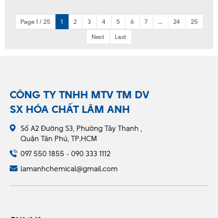
Page 1 / 25
1
2
3
4
5
6
7
...
24
25
Next
Last
CÔNG TY TNHH MTV TM DV
SX HÓA CHẤT LÂM ANH
Số A2 Đường S3, Phường Tây Thạnh ,
Quận Tân Phú, TP.HCM
097 550 1855 - 090 333 1112
lamanhchemical@gmail.com