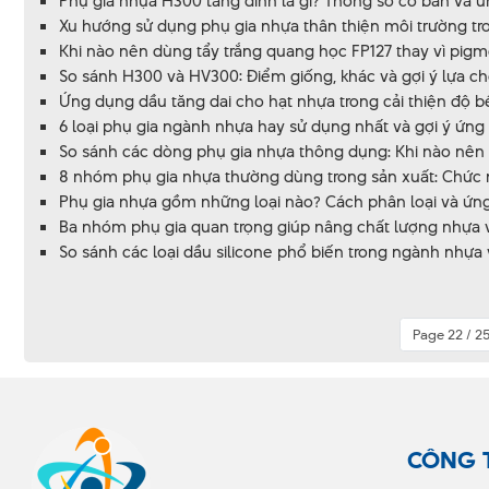
Phụ gia nhựa H300 tăng dính là gì? Thông số cơ bản và
Xu hướng sử dụng phụ gia nhựa thân thiện môi trường tro
Khi nào nên dùng tẩy trắng quang học FP127 thay vì pig
So sánh H300 và HV300: Điểm giống, khác và gợi ý lựa ch
Ứng dụng dầu tăng dai cho hạt nhựa trong cải thiện độ 
6 loại phụ gia ngành nhựa hay sử dụng nhất và gợi ý ứng
So sánh các dòng phụ gia nhựa thông dụng: Khi nào nên 
8 nhóm phụ gia nhựa thường dùng trong sản xuất: Chức nă
Phụ gia nhựa gồm những loại nào? Cách phân loại và ứng
Ba nhóm phụ gia quan trọng giúp nâng chất lượng nhựa và
So sánh các loại dầu silicone phổ biến trong ngành nhựa 
Page 22 / 2
CÔNG 