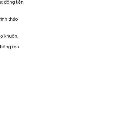
t động liên
rình tháo
họ khuôn.
 chống ma