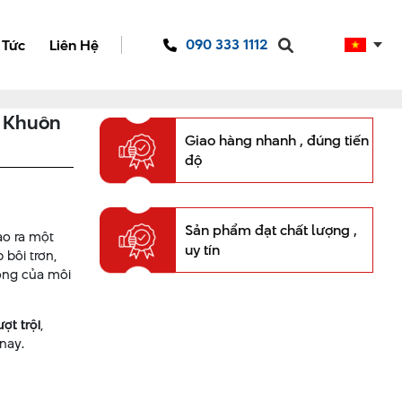
090 333 1112
 Tức
Liên Hệ
h Khuôn
Giao hàng nhanh , đúng tiến
độ
Sản phẩm đạt chất lượng ,
ạo ra một
uy tín
bôi trơn,
động của môi
ợt trội
,
nay.