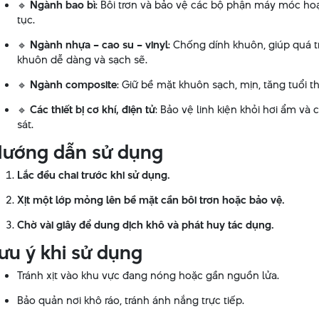
🔹
Ngành bao bì
: Bôi trơn và bảo vệ các bộ phận máy móc hoạ
tục.
🔹
Ngành nhựa – cao su – vinyl
: Chống dính khuôn, giúp quá t
khuôn dễ dàng và sạch sẽ.
🔹
Ngành composite
: Giữ bề mặt khuôn sạch, mịn, tăng tuổi t
🔹
Các thiết bị cơ khí, điện tử
: Bảo vệ linh kiện khỏi hơi ẩm và
sát.
ướng dẫn sử dụng
Lắc đều chai trước khi sử dụng.
Xịt một lớp mỏng lên bề mặt cần bôi trơn hoặc bảo vệ.
Chờ vài giây để dung dịch khô và phát huy tác dụng.
ưu ý khi sử dụng
Tránh xịt vào khu vực đang nóng hoặc gần nguồn lửa.
Bảo quản nơi khô ráo, tránh ánh nắng trực tiếp.