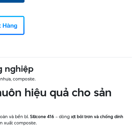
g nghiệp
, nhựa, composite.
khuôn hiệu quả cho sản
toàn và bền bỉ.
Silicone 416
– dòng
xịt bôi trơn và chống dính
sản xuất composite.