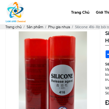
Trang Chủ
Giới Th
Trang chủ
Sản phẩm
Phụ gia nhựa
Silicone 416–Xịt bôi
S
H
Si
lớ
lo
tr
Vớ
Si
Đ