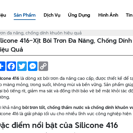
iệu
Sản Phẩm
Dịch Vụ
Ứng Dụng
Hình Ảnh
Tin
 trơn đa năng, chống dính khuôn hiệu quả
ilicone 416–Xịt Bôi Trơn Đa Năng, Chống Dín
iệu Quả
Share
Facebook
Twitter
Messenger
Copy
Link
licone 416
là dòng xịt bôi trơn đa năng cao cấp, được thiết kế để t
p màng mỏng, trong suốt, không mùi và bền vững. Sản phẩm giúp 
ại bỏ tiếng rít, giảm ma sát và đồng thời bảo vệ bề mặt khỏi tác 
ường.
i khả năng
bôi trơn tốt, chống thấm nước và chống dính khuôn vư
licone 416 là giải pháp tối ưu cho nhiều lĩnh vực công nghiệp hiện 
ặc điểm nổi bật của Silicone 416