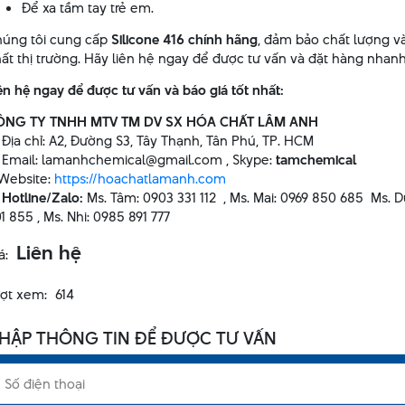
Để xa tầm tay trẻ em.
úng tôi cung cấp
Silicone 416 chính hãng
, đảm bảo chất lượng và
ất thị trường. Hãy liên hệ ngay để được tư vấn và đặt hàng nhan
ên hệ ngay để được tư vấn và báo giá tốt nhất:
ÔNG TY TNHH MTV TM DV SX HÓA CHẤT LÂM ANH
 Địa chỉ: A2, Đường S3, Tây Thạnh, Tân Phú, TP. HCM
 Email:
lamanhchemical@gmail.com ,
Skype:
tamchemical
 Website:
https://hoachatlamanh.com

Hotline/Zalo:
Ms. Tâm: 0903 331 112 , Ms. Mai: 0969 850 685 Ms. 
1 855 , Ms. Nhi: 0985 891 777
Liên hệ
á:
ợt xem:
614
HẬP THÔNG TIN ĐỂ ĐƯỢC TƯ VẤN