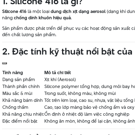
1. Silicone 416 là gì?
Silicone 416
là một loại
dung dịch xịt dạng aerosol
(dạng khí dung
năng
chống dính khuôn hiệu quả
.
Sản phẩm được phát triển để phục vụ các hoạt động sản xuất 
đến chất lượng sản phẩm.
2. Đặc tính kỹ thuật nổi bật của 
Tính năng
Mô tả chi tiết
Dạng sản phẩm
Xịt khí (Aerosol)
Thành phần chính
Silicone polymer tổng hợp, dung môi bay h
Màu sắc & mùi
Trong suốt, không màu, không mùi
Khả năng bám dính
Tốt trên kim loại, cao su, nhựa, vật liệu tổn
Chống thấm
Cao, tạo lớp màng bảo vệ chống ẩm và oxy
Khả năng chịu nhiệt
Ổn định ở nhiệt độ làm việc công nghiệp
Đặc điểm nổi bật
Không ăn mòn, không để lại cặn, không ả