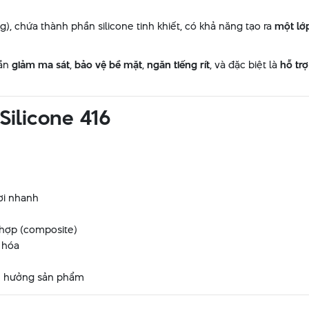
), chứa thành phần silicone tinh khiết, có khả năng tạo ra
một lớ
cần
giảm ma sát
,
bảo vệ bề mặt
,
ngăn tiếng rít
, và đặc biệt là
hỗ tr
Silicone 416
ơi nhanh
g hợp (composite)
 hóa
nh hưởng sản phẩm