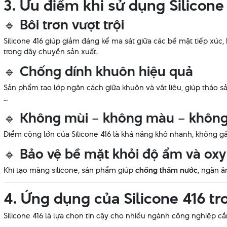
3. Ưu điểm khi sử dụng Silicone
🔹
Bôi trơn vượt trội
Silicone 416 giúp giảm đáng kể ma sát giữa các bề mặt tiếp xúc,
trong dây chuyền sản xuất.
🔹
Chống dính khuôn hiệu quả
Sản phẩm tạo lớp ngăn cách giữa khuôn và vật liệu, giúp tháo 
…
🔹
Không mùi – không màu – không 
Điểm cộng lớn của Silicone 416 là khả năng khô nhanh, không g
🔹
Bảo vệ bề mặt khỏi độ ẩm và oxy
Khi tạo màng silicone, sản phẩm giúp
chống thấm nước
, ngăn ă
4. Ứng dụng của Silicone 416 t
Silicone 416 là lựa chọn tin cậy cho nhiều ngành công nghiệp cần