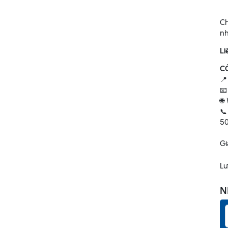
Ch
nh
Li
C
📍
📧
🌐

50
Gi
Lư
N