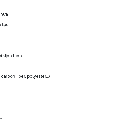
nhựa
n tục
i định hình
carbon fiber, polyester…)
m
…