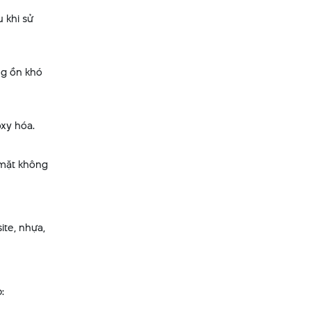
 khi sử
ng ồn khó
xy hóa.
 mặt không
ite, nhựa,
: