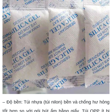
– Độ bền: Túi nhựa (túi nilon) bền và chống hư hỏng
tốt hơn so với gói hút ẩm bằng giấy. Túi OPP ít bị