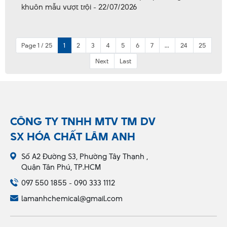
khuôn mẫu vượt trội - 22/07/2026
Page 1 / 25
1
2
3
4
5
6
7
...
24
25
Next
Last
CÔNG TY TNHH MTV TM DV
SX HÓA CHẤT LÂM ANH
Số A2 Đường S3, Phường Tây Thạnh ,
Quận Tân Phú, TP.HCM
097 550 1855 - 090 333 1112
lamanhchemical@gmail.com