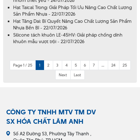
nhóm thiết yếu - 24/07/2026
Hạt Taical Trong: Giải Pháp Tối Ưu Nâng Cao Chất Lượng
Sản Phẩm Nhựa - 22/07/2026
Hạt Tăng Dai: Bí Quyết Nâng Cao Chất Lượng Sản Phẩm
Nhựa Bền Bỉ - 22/07/2026
Silicone tách khuôn LE-45HV: Giải pháp chống dính
khuôn mẫu vượt trội - 22/07/2026
Page 1 / 25
1
2
3
4
5
6
7
...
24
25
Next
Last
CÔNG TY TNHH MTV TM DV
SX HÓA CHẤT LÂM ANH
Số A2 Đường S3, Phường Tây Thạnh ,