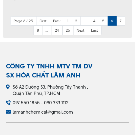
Page 6 / 25
First
Prev
1
2
...
4
5
6
7
8
...
24
25
Next
Last
CÔNG TY TNHH MTV TM DV
SX HÓA CHẤT LÂM ANH
Số A2 Đường S3, Phường Tây Thạnh ,
Quận Tân Phú, TP.HCM
097 550 1855 - 090 333 1112
lamanhchemical@gmail.com