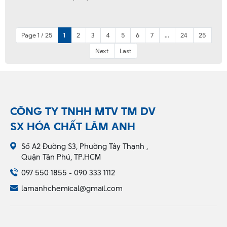
Page 1 / 25
1
2
3
4
5
6
7
...
24
25
Next
Last
CÔNG TY TNHH MTV TM DV
SX HÓA CHẤT LÂM ANH
Số A2 Đường S3, Phường Tây Thạnh ,
Quận Tân Phú, TP.HCM
097 550 1855 - 090 333 1112
lamanhchemical@gmail.com