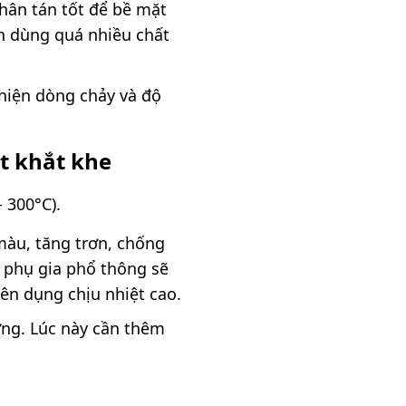
phân tán tốt để bề mặt
h dùng quá nhiều chất
thiện dòng chảy và độ
ệt khắt khe
 300°C).
màu, tăng trơn, chống
c phụ gia phổ thông sẽ
ên dụng chịu nhiệt cao.
cứng. Lúc này cần thêm