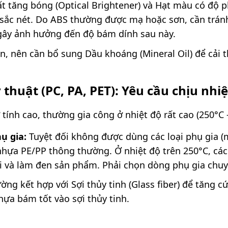
ất tăng bóng (Optical Brightener) và Hạt màu có độ 
sắc nét. Do ABS thường được mạ hoặc sơn, cần trán
 gây ảnh hưởng đến độ bám dính sau này.
, nên cần bổ sung Dầu khoáng (Mineral Oil) để cải 
thuật (PC, PA, PET): Yêu cầu chịu nhi
ính cao, thường gia công ở nhiệt độ rất cao (250°C -
ụ gia:
Tuyệt đối không được dùng các loại phụ gia (
nhựa PE/PP thông thường. Ở nhiệt độ trên 250°C, cá
i và làm đen sản phẩm. Phải chọn dòng phụ gia chuy
ng kết hợp với Sợi thủy tinh (Glass fiber) để tăng 
hựa bám tốt vào sợi thủy tinh.