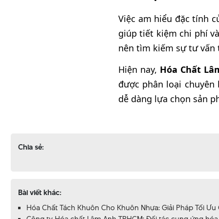
Việc am hiểu đặc tính c
giúp tiết kiệm chi phí 
nên tìm kiếm sự tư vấn 
Hiện nay,
Hóa Chất Lâ
được phân loại chuyên 
dễ dàng lựa chọn sản p
Chia sẻ:
Bài viết khác:
Hóa Chất Tách Khuôn Cho Khuôn Nhựa: Giải Pháp Tối Ưu
Công ty Hóa chất Lâm Anh TPHCM: Đối tác cung ứng hóa c