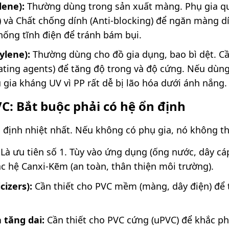
lene):
Thường dùng trong sản xuất màng. Phụ gia qu
t) và Chất chống dính (Anti-blocking) để ngăn màng d
hống tĩnh điện để tránh bám bụi.
ylene):
Thường dùng cho đồ gia dụng, bao bì dệt. Cầ
ting agents) để tăng độ trong và độ cứng. Nếu dùng
 gia kháng UV vì PP rất dễ bị lão hóa dưới ánh nắng.
: Bắt buộc phải có hệ ổn định
 định nhiệt nhất. Nếu không có phụ gia, nó không t
Là ưu tiên số 1. Tùy vào ứng dụng (ống nước, dây c
oặc hệ Canxi-Kẽm (an toàn, thân thiện môi trường).
cizers):
Cần thiết cho PVC mềm (màng, dây điện) để
 tăng dai:
Cần thiết cho PVC cứng (uPVC) để khắc ph