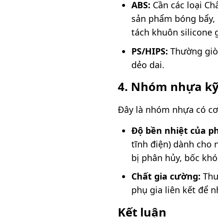
ABS:
Cần các loại Ch
sản phẩm bóng bẩy, 
tách khuôn silicone
PS/HIPS:
Thường giòn
dẻo dai.
4. Nhóm nhựa kỹ 
Đây là nhóm nhựa có cơ t
Độ bền nhiệt của ph
tĩnh điện) dành cho 
bị phân hủy, bốc khó
Chất gia cường:
Thườ
phụ gia liên kết để n
Kết luận