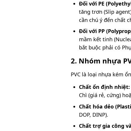
Đối với PE (Polyethy
tăng trơn (Slip agen
cần chú ý đến chất c
Đối với PP (Polyprop
mầm kết tinh (Nuclea
bắt buộc phải có Phụ
2. Nhóm nhựa PVC
PVC là loại nhựa kém ổn
Chất ổn định nhiệt:
Chì (giá rẻ, cứng) h
Chất hóa dẻo (Plasti
DOP, DINP).
Chất trợ gia công và