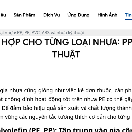
iệu
Sản Phẩm
Dịch Vụ
Ứng Dụng
Hình Ảnh
Tin
i nhựa: PP, PE, PVC, ABS và nhựa kỹ thuật
HỢP CHO TỪNG LOẠI NHỰA: PP, 
THUẬT
 gia nhựa cũng giống như việc kê đơn thuốc, cần ph
hất chống dính hoạt động tốt trên nhựa PE có thể g
. Để đảm bảo hiệu quả sản xuất và chất lượng thành
ắm vững các nguyên tắc tương thích cơ bản cho từng
yolefin (PE, PP): Tập trung vào gia c