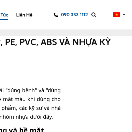
090 333 1112
 Tức
Liên Hệ
PE, PVC, ABS VÀ NHỰA KỸ
ải "đúng bệnh" và "đúng
ây mất màu khi dùng cho
 phẩm, các kỹ sư và nhà
 nhóm nhựa dưới đây.
ông và bề mặt