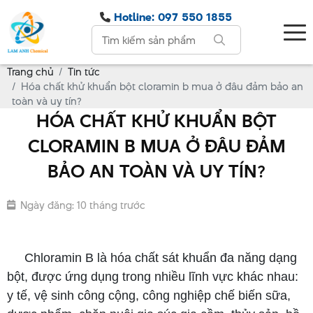
Hotline: 097 550 1855
Trang chủ
Tin tức
Hóa chất khử khuẩn bột cloramin b mua ở đâu đảm bảo an
toàn và uy tín?
HÓA CHẤT KHỬ KHUẨN BỘT
CLORAMIN B MUA Ở ĐÂU ĐẢM
BẢO AN TOÀN VÀ UY TÍN?
Ngày đăng: 10 tháng trước
bột cloramin b mua ở đâu
Chloramin B là hóa chất sát khuẩn đa năng dạng
bột, được ứng dụng trong nhiều lĩnh vực khác nhau:
y tế, vệ sinh công cộng, công nghiệp chế biến sữa,