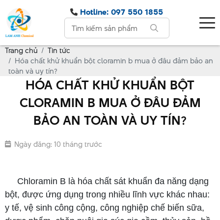
Hotline: 097 550 1855
Trang chủ
Tin tức
Hóa chất khử khuẩn bột cloramin b mua ở đâu đảm bảo an
toàn và uy tín?
HÓA CHẤT KHỬ KHUẨN BỘT
CLORAMIN B MUA Ở ĐÂU ĐẢM
BẢO AN TOÀN VÀ UY TÍN?
Ngày đăng: 10 tháng trước
bột cloramin b mua ở đâu
Chloramin B là hóa chất sát khuẩn đa năng dạng
bột, được ứng dụng trong nhiều lĩnh vực khác nhau:
y tế, vệ sinh công cộng, công nghiệp chế biến sữa,