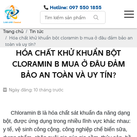
Hotline: 097 550 1855
Trang chủ
Tin tức
Hóa chất khử khuẩn bột cloramin b mua ở đâu đảm bảo an
toàn và uy tín?
HÓA CHẤT KHỬ KHUẨN BỘT
CLORAMIN B MUA Ở ĐÂU ĐẢM
BẢO AN TOÀN VÀ UY TÍN?
Ngày đăng: 10 tháng trước
bột cloramin b mua ở đâu
Chloramin B là hóa chất sát khuẩn đa năng dạng
bột, được ứng dụng trong nhiều lĩnh vực khác nhau:
y tế, vệ sinh công cộng, công nghiệp chế biến sữa,