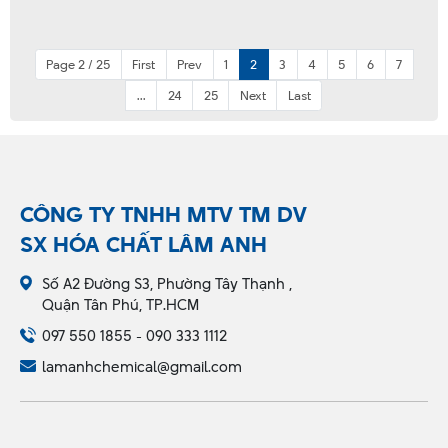
Page 2 / 25
First
Prev
1
2
3
4
5
6
7
...
24
25
Next
Last
CÔNG TY TNHH MTV TM DV
SX HÓA CHẤT LÂM ANH
Số A2 Đường S3, Phường Tây Thạnh ,
Quận Tân Phú, TP.HCM
097 550 1855 - 090 333 1112
lamanhchemical@gmail.com