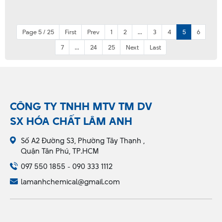
Page 5 / 25
First
Prev
1
2
...
3
4
5
6
7
...
24
25
Next
Last
CÔNG TY TNHH MTV TM DV
SX HÓA CHẤT LÂM ANH
Số A2 Đường S3, Phường Tây Thạnh ,
Quận Tân Phú, TP.HCM
097 550 1855 - 090 333 1112
lamanhchemical@gmail.com