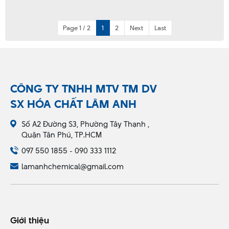
Page 1 / 2
1
2
Next
Last
CÔNG TY TNHH MTV TM DV
SX HÓA CHẤT LÂM ANH
Số A2 Đường S3, Phường Tây Thạnh ,
Quận Tân Phú, TP.HCM
097 550 1855 - 090 333 1112
lamanhchemical@gmail.com
Giới thiệu