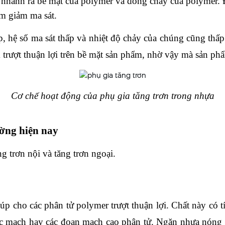
 nhanh ra bề mặt của polymer và dòng chảy của polymer. Đồng
ệm giảm ma sát.
ấp, hệ số ma sát thấp và nhiệt độ chảy của chúng cũng thấ
trượt thuận lợi trên bề mặt sản phẩm, nhờ vậy mà sản phẩm 
Cơ chế hoạt động của phụ gia tăng trơn trong nhựa
ường hiện nay
g trơn nội và tăng trơn ngoại.
 giúp cho các phân tử polymer trượt thuận lợi. Chất này có
c mạch hay các đoạn mạch cao phân tử. Ngăn nhựa nóng ch