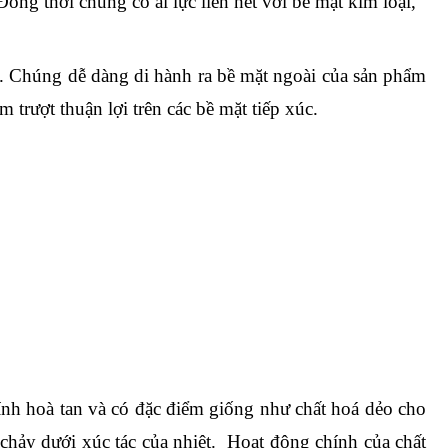
 thời chúng có ái lực liên hết với bề mặt kim loại, 
p. Chúng dễ dàng di hành ra bề mặt ngoài của sản phẩm 
trượt thuận lợi trên các bề mặt tiếp xúc. 
 tính hoà tan và có đặc điểm giống như chất hoá dẻo cho 
ảy dưới xúc tác của nhiệt.  Hoạt động chính của chất 