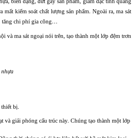
 nhựa, biến dạng, đứt gãy sản phẩm, giảm đặc tính quang 
ất kiểm soát chất lượng sản phẩm. Ngoài ra, ma sát 
 tăng chi phí gia công… 
̣i và ma sát ngoại nói trên, tạo thành một lớp đệm trơn 
h nhựa
iết bị.
hạt và giải phóng cấu trúc này. Chúng tạo thành một lớp 