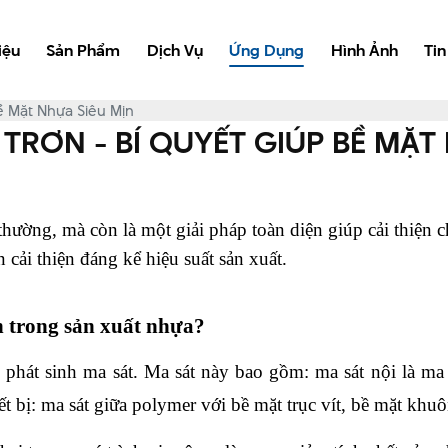
iệu
Sản Phẩm
Dịch Vụ
Ứng Dụng
Hình Ảnh
Tin
ề Mặt Nhựa Siêu Mịn
TRƠN - BÍ QUYẾT GIÚP BỀ MẶT
thường, mà còn là một giải pháp toàn diện giúp cải thiện 
ải thiện đáng kể hiệu suất sản xuất.
n trong sản xuất nhựa?
phát sinh ma sát. Ma sát này bao gồm: ma sát nội là ma sát 
 bị: ma sát giữa polymer với bề mặt trục vít, bề mặt khu