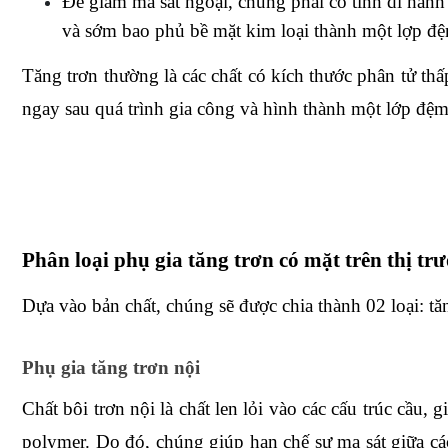
Để giảm ma sát ngoại, chúng phải có tính di hành
và sớm bao phủ bề mặt kim loại thành một lợp đ
Tăng trơn thường là các chất có kích thước phân tử th
ngay sau quá trình gia công và hình thành một lớp đệm 
Phân loại phụ gia tăng trơn có mặt trên thị tr
Dựa vào bản chất, chúng sẽ được chia thành 02 loại: tăn
Phụ gia tăng trơn nội
Chất bôi trơn nội là chất len lỏi vào các cấu trúc cầu,
polymer. Do đó, chúng giúp hạn chế sự ma sát giữa cá