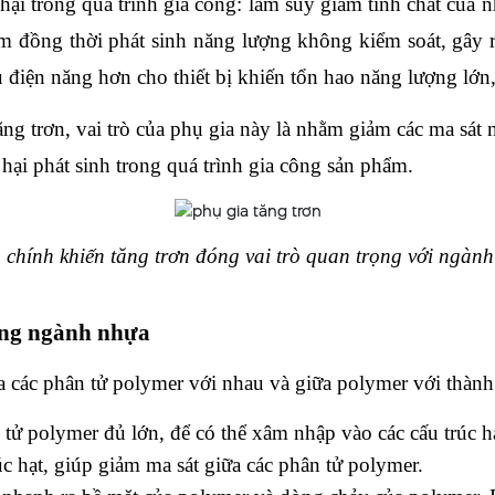
 trong quá trình gia công: làm suy giảm tính chất của
ng thời phát sinh năng lượng không kiểm soát, gây ra m
điện năng hơn cho thiết bị khiến tổn hao năng lượng lớn,
rơn, vai trò của phụ gia này là nhằm giảm các ma sát nô
́ hại phát sinh trong quá trình gia công sản phẩm.
 chính khiến tăng trơn đóng vai trò quan trọng với ngàn
rong ngành nhựa
 các phân tử polymer với nhau và giữa polymer với thành th
n tử polymer đủ lớn, để có thể xâm nhập vào các cấu trúc 
trúc hạt, giúp giảm ma sát giữa các phân tử polymer.