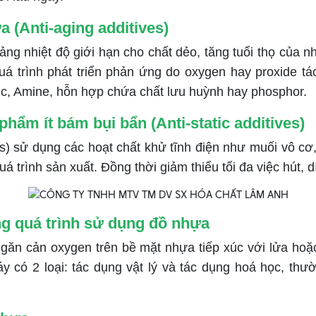
 (Anti-aging additives)
ng nhiệt độ giới hạn cho chất dẻo, tăng tuổi thọ của n
 trình phát triển phản ứng do oxygen hay proxide tác
nic, Amine, hỗn hợp chứa chất lưu huỳnh hay phosphor.
hẩm ít bám bụi bẩn (Anti-static additives)
ves) sử dụng các hoạt chất khử tĩnh điện như muối vô c
trình sản xuất. Đồng thời giảm thiểu tối đa việc hút, 
ng quá trình sử dụng đồ nhựa
găn cản oxygen trên bề mặt nhựa tiếp xúc với lửa hoặ
y có 2 loại: tác dụng vật lý và tác dụng hoá học, thư