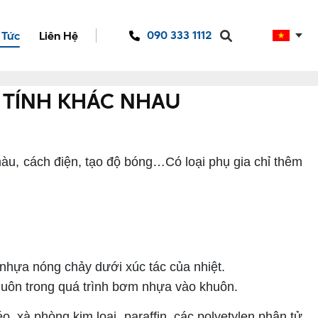
090 333 1112
 Tức
Liên Hệ
C TÍNH KHÁC NHAU
u, cách điện, tạo độ bóng…Có loại phụ gia chỉ thêm
nhựa nóng chảy dưới xúc tác của nhiệt.
khuôn trong quá trình bơm nhựa vào khuôn.
, xà phòng kim loại, paraffin, các polyetylen phân tử