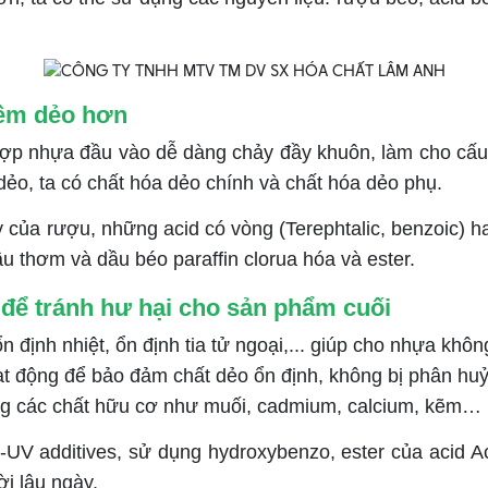
mềm dẻo hơn
hợp nhựa đầu vào dễ dàng chảy đầy khuôn, làm cho cấu 
 dẻo, ta có chất hóa dẻo chính và chất hóa dẻo phụ.
 của rượu, những acid có vòng (Terephtalic, benzoic) hay
u thơm và dầu béo paraffin clorua hóa và ester.
 để tránh hư hại cho sản phẩm cuối
định nhiệt, ổn định tia tử ngoại,... giúp cho nhựa không 
động để bảo đảm chất dẻo ổn định, không bị phân huỷ kh
dụng các chất hữu cơ như muối, cadmium, calcium, kẽm…
i-UV additives, sử dụng hydroxybenzo, ester của acid Acr
ời lâu ngày.