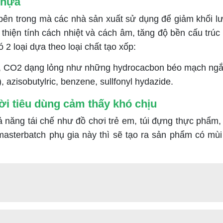
nhựa
ốp bên trong mà các nhà sản xuất sử dụng để giảm khối
iện tính cách nhiệt và cách âm, tăng độ bền cấu trúc n
2 loại dựa theo loại chất tạo xốp:
hí, CO2 dạng lỏng như những hydrocacbon béo mạch ng
azisobutylric, benzene, sullfonyl hydazide.
i tiêu dùng cảm thấy khó chịu
 năng tái chế như đồ chơi trẻ em, túi đựng thực phẩm
sterbatch phụ gia này thì sẽ tạo ra sản phẩm có mùi h