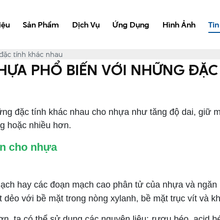
iệu
Sản Phẩm
Dịch Vụ
Ứng Dụng
Hình Ảnh
Tin
 đặc tính khác nhau
NHỰA PHỔ BIẾN VỚI NHỮNG ĐẶ
 đặc tính khác nhau cho nhựa như tăng độ dai, giữ mà
ng hoặc nhiều hơn.
ơn cho nhựa
 mạch hay các đoạn mạch cao phân tử của nhựa và ngăn 
t dẻo với bề mặt trong nòng xylanh, bề mặt trục vít và 
n, ta có thể sử dụng các nguyên liệu: rượu béo, acid béo