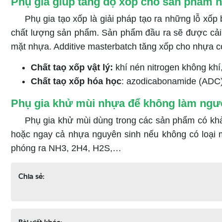
Phụ gia giúp tăng độ xốp cho sản phẩm 
Phụ gia tạo xốp là giải pháp tạo ra những lỗ x
chất lượng sản phẩm. Sản phẩm đầu ra sẽ được cải th
mặt nhựa. Additive masterbatch tăng xốp cho nhựa có 
Chất taọ xốp vật lý:
khí nén nitrogen không k
Chất taọ xốp hóa học
: azodicabonamide (ADC), 
Phụ gia khử mùi nhựa để không làm ngườ
Phụ gia khử mùi dùng trong các sản phẩm có khả
hoặc ngay cả nhựa nguyên sinh nếu không có loại ma
phóng ra NH3, 2H4, H2S,…
Chia sẻ: