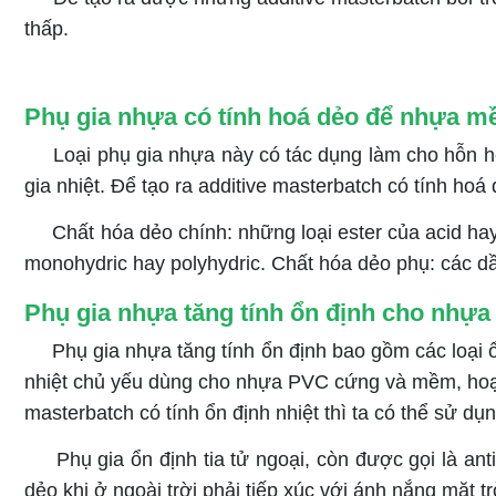
thấp.
Phụ gia nhựa có tính hoá dẻo để nhựa 
Loại phụ gia nhựa này có tác dụng làm cho hỗn 
gia nhiệt. Để tạo ra additive masterbatch có tính hoá
Chất hóa dẻo chính: những loại ester của acid hay
monohydric hay polyhydric. Chất hóa dẻo phụ: các dầ
Phụ gia nhựa tăng tính ổn định cho nhựa
Phụ gia nhựa tăng tính ổn định bao gồm các loại ổn 
nhiệt chủ yếu dùng cho nhựa PVC cứng và mềm, hoạt 
masterbatch có tính ổn định nhiệt thì ta có thể sử 
Phụ gia ổn định tia tử ngoại, còn được gọi là ant
dẻo khi ở ngoài trời phải tiếp xúc với ánh nắng mặt tr