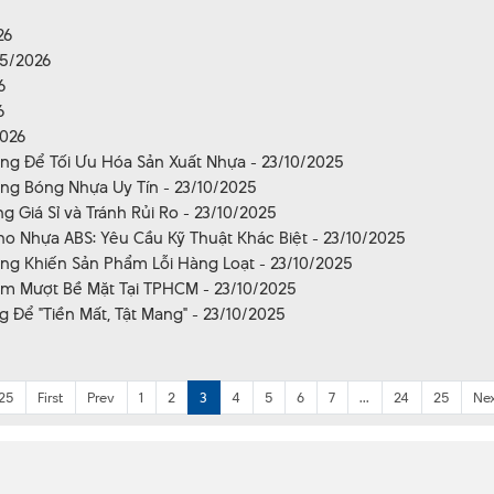
26
05/2026
6
6
2026
ng Để Tối Ưu Hóa Sản Xuất Nhựa - 23/10/2025
ng Bóng Nhựa Uy Tín - 23/10/2025
 Giá Sỉ và Tránh Rủi Ro - 23/10/2025
o Nhựa ABS: Yêu Cầu Kỹ Thuật Khác Biệt - 23/10/2025
ng Khiến Sản Phẩm Lỗi Hàng Loạt - 23/10/2025
àm Mượt Bề Mặt Tại TPHCM - 23/10/2025
Để "Tiền Mất, Tật Mang" - 23/10/2025
 25
First
Prev
1
2
3
4
5
6
7
...
24
25
Ne