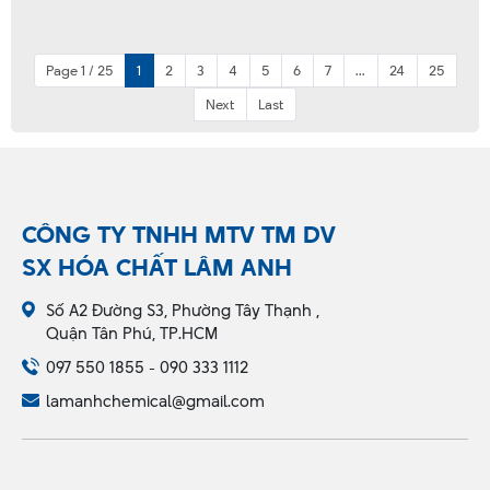
Page 1 / 25
1
2
3
4
5
6
7
...
24
25
Next
Last
CÔNG TY TNHH MTV TM DV
SX HÓA CHẤT LÂM ANH
Số A2 Đường S3, Phường Tây Thạnh ,
Quận Tân Phú, TP.HCM
097 550 1855 - 090 333 1112
lamanhchemical@gmail.com