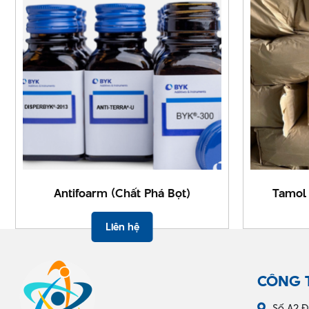
Antifoarm (Chất Phá Bọt)
Tamol 
Liên hệ
CÔNG 
Số A2 Đ