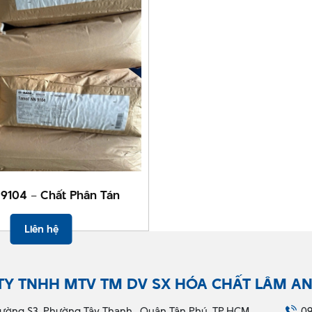
9104 – Chất Phân Tán
Liên hệ
TY TNHH MTV TM DV SX HÓA CHẤT LÂM A
ường S3, Phường Tây Thạnh , Quận Tân Phú, TP.HCM
09