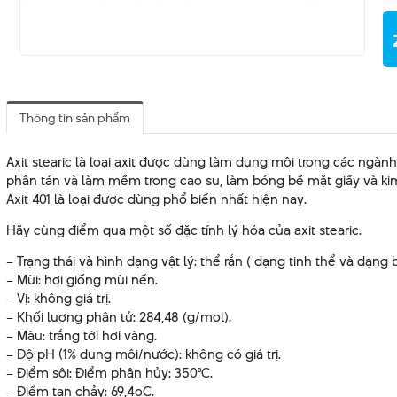
Thông tin sản phẩm
Axit stearic là loại axit được dùng làm dung môi trong các ngàn
phân tán và làm mềm trong cao su, làm bóng bề mặt giấy và kim loạ
Axit 401 là loại được dùng phổ biến nhất hiện nay.
Hãy cùng điểm qua một số đặc tính lý hóa của axit stearic.
– Trạng thái và hình dạng vật lý: thể rắn ( dạng tinh thể và dạng b
– Mùi: hơi giống mùi nến.
– Vị: không giá trị.
– Khối lượng phân tử: 284,48 (g/mol).
– Màu: trắng tới hơi vàng.
– Độ pH (1% dung môi/nước): không có giá trị.
– Điểm sôi: Điểm phân hủy: 350°C.
– Điểm tan chảy: 69,4oC.