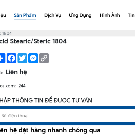
iệu
Sản Phẩm
Dịch Vụ
Ứng Dụng
Hình Ảnh
Tin
c 1804
cid Stearic/Steric 1804
Share
Facebook
Twitter
Messenger
Copy
Link
Liên hệ
á:
ợt xem:
244
HẬP THÔNG TIN ĐỂ ĐƯỢC TƯ VẤN
iên hệ đặt hàng nhanh chóng qua