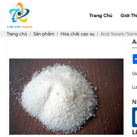
Trang Chủ
Giới Th
Trang chủ
Sản phẩm
Hóa chất cao su
Acid Stearic/Steri
A
Gi
Lư
N
L