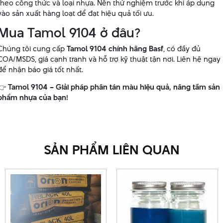
theo công thức và loại nhựa. Nên thử nghiệm trước khi áp dụng
vào sản xuất hàng loạt để đạt hiệu quả tối ưu.
Mua Tamol 9104 ở đâu?
Chúng tôi cung cấp
Tamol 9104 chính hãng Basf
, có đầy đủ
COA/MSDS, giá cạnh tranh và hỗ trợ kỹ thuật tận nơi. Liên hệ ngay
để nhận báo giá tốt nhất.
👉
Tamol 9104 – Giải pháp phân tán màu hiệu quả, nâng tầm sản
phẩm nhựa của bạn!
SẢN PHẨM LIÊN QUAN