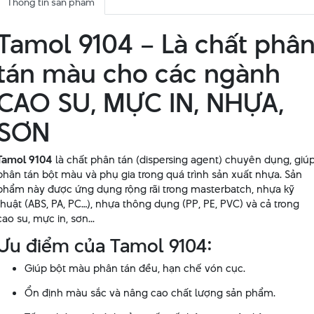
Thông tin sản phẩm
Tamol 9104 – Là chất phâ
tán màu cho các ngành
CAO SU, MỰC IN, NHỰA,
SƠN
Tamol 9104
là chất phân tán (dispersing agent) chuyên dụng, giú
phân tán bột màu và phụ gia trong quá trình sản xuất nhựa. Sản
phẩm này được ứng dụng rộng rãi trong masterbatch, nhựa kỹ
thuật (ABS, PA, PC…), nhựa thông dụng (PP, PE, PVC) và cả trong
cao su, mực in, sơn...
Ưu điểm của Tamol 9104:
Giúp bột màu phân tán đều, hạn chế vón cục.
Ổn định màu sắc và nâng cao chất lượng sản phẩm.