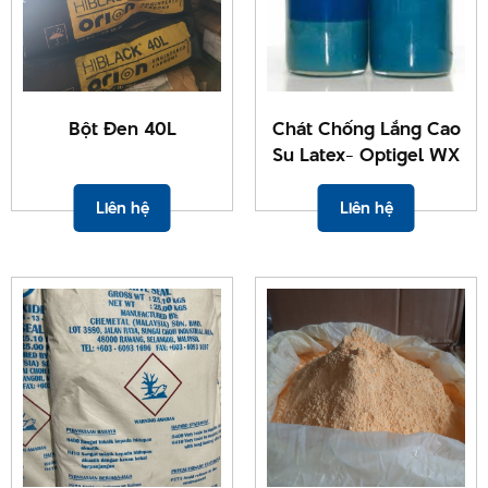
Bột Đen 40L
Chát Chống Lắng Cao
Su Latex- Optigel WX
Liên hệ
Liên hệ