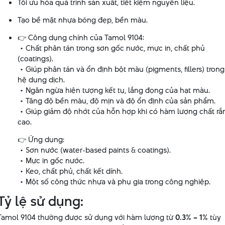
Tối ưu hóa quá trình sản xuất, tiết kiệm nguyên liệu.
Tạo bề mặt nhựa bóng đẹp, bền màu.
👉 Công dụng chính của Tamol 9104:
• Chất phân tán trong sơn gốc nước, mực in, chất phủ
(coatings).
• Giúp phân tán và ổn định bột màu (pigments, fillers) trong
hệ dung dịch.
• Ngăn ngừa hiện tượng kết tụ, lắng đọng của hạt màu.
• Tăng độ bền màu, độ mịn và độ ổn định của sản phẩm.
• Giúp giảm độ nhớt của hỗn hợp khi có hàm lượng chất rắ
cao.
👉 Ứng dụng:
• Sơn nước (water-based paints & coatings).
• Mực in gốc nước.
• Keo, chất phủ, chất kết dính.
• Một số công thức nhựa và phụ gia trong công nghiệp.
Tỷ lệ sử dụng:
Tamol 9104 thường được sử dụng với hàm lượng từ
0.3% – 1%
tùy