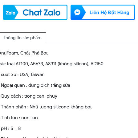
Thông tin sản phẩm
AntiFoam, Chất Phá Bọt
các loại AT100, A5633, A8311 (không silicon), AD150
. xuất xứ : USA, Taiwan
· Ngoại quan : dung dịch trắng sữa
. Quy cách : trong can, phuy
· Thành phần : Nhũ tương silicone kháng bọt
· Tính Ion : non-ion
· pH : 5 – 8