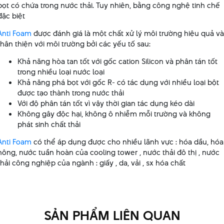
bọt có chứa trong nước thải. Tuy nhiên, bằng công nghệ tinh chế
đặc biệt
Anti Foam
được đánh giá là một chất xử lý môi trường hiệu quả và
thân thiện với môi trường bởi các yếu tố sau:
Khả năng hòa tan tốt với gốc cation Silicon và phân tán tốt
trong nhiều loại nước loại
Khả năng phá bọt với gốc R
-
có tác dụng với nhiều loại bột
được tạo thành trong nước thải
Với độ phân tán tốt vì vậy thời gian tác dụng kéo dài
Không gây độc hại, không ô nhiễm mỗi trường và không
phát sinh chất thải
Anti Foam
có thể áp dụng được cho nhiều lãnh vực : hóa dầu, hóa
nông, nước tuần hoàn của cooling tower , nước thải đô thị , nước
thải công nghiệp của ngành : giấy , da, vải , sx hóa chất
SẢN PHẨM LIÊN QUAN