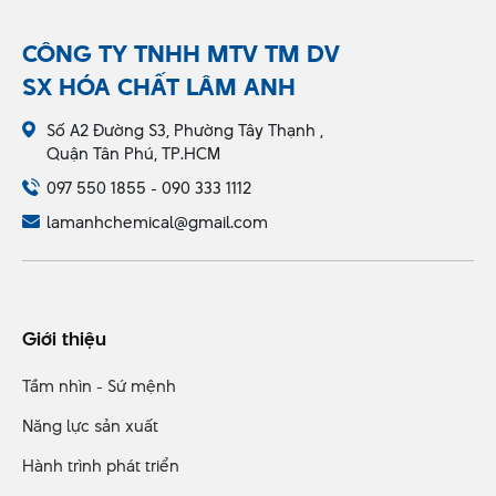
Tamol 9104 – Chất
Acid Stearic/Steric
Phân Tán
1804
Liên hệ
Liên hệ
CÔNG TY TNHH MTV TM DV
SX HÓA CHẤT LÂM ANH
Số A2 Đường S3, Phường Tây Thạnh ,
Quận Tân Phú, TP.HCM
097 550 1855 - 090 333 1112
lamanhchemical@gmail.com