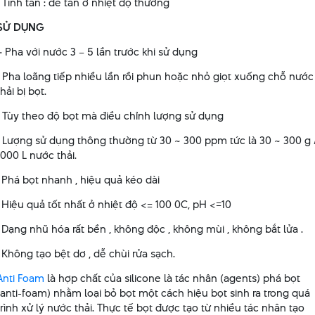
· Tính tan : dễ tan ở nhiệt độ thường
SỬ DỤNG
· Pha với nước 3 – 5 lần trước khi sử dụng
· Pha loãng tiếp nhiều lần rồi phun hoặc nhỏ giọt xuống chỗ nước
thải bị bọt.
· Tùy theo độ bọt mà điều chỉnh lượng sử dụng
· Lượng sử dụng thông thường từ 30 ~ 300 ppm tức là 30 ~ 300 g 
1000 L nước thải.
. Phá bọt nhanh , hiệu quả kéo dài
. Hiệu quả tốt nhất ở nhiệt độ <= 100
0
C, pH <=10
. Dạng nhũ hóa rất bền , không độc , không mùi , không bắt lửa .
. Không tạo bệt dơ , dễ chùi rửa sạch.
Anti Foam
là hợp chất của silicone là tác nhân (agents) phá bọt
(anti-foam) nhằm loại bỏ bọt một cách hiệu bọt sinh ra trong quá
trình xử lý nước thải. Thực tế bọt được tạo từ nhiều tác nhân tạo