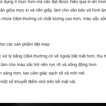
 sử dụng ít mực hơn mà vẫn đạt được hiệu quả in ấn mo
n giữa mực in và nền giấy, làm cho văn bản và hình ản
y có chứa OBA thường có chất lượng cao hơn, màu sắc s
cho các sản phẩm dệt may:
xử lý bằng OBA thường có vẻ ngoài bắt mắt hơn, thu h
 làm cho màu sắc trở nên rực rỡ và sống động hơn.
ên sáng hơn, tạo cảm giác sạch sẽ và mới mẻ.
một số khuyết điểm nhỏ trên bề mặt vải.