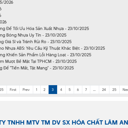
05/2026
6
6
2026
ng Để Tối Ưu Hóa Sản Xuất Nhựa - 23/10/2025
ng Bóng Nhựa Uy Tín - 23/10/2025
 Giá Sỉ và Tránh Rủi Ro - 23/10/2025
o Nhựa ABS: Yêu Cầu Kỹ Thuật Khác Biệt - 23/10/2025
ng Khiến Sản Phẩm Lỗi Hàng Loạt - 23/10/2025
àm Mượt Bề Mặt Tại TPHCM - 23/10/2025
Để "Tiền Mất, Tật Mang" - 23/10/2025
 25
First
Prev
1
2
3
4
5
6
7
...
24
25
Ne
TY TNHH MTV TM DV SX HÓA CHẤT LÂM A