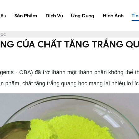
iệu
Sản Phẩm
Dịch Vụ
Ứng Dụng
Hình Ảnh
Tin
học
NG CỦA CHẤT TĂNG TRẮNG Q
ents - OBA) đã trở thành một thành phần không thể thi
ản phẩm, chất tăng trắng quang học mang lại nhiều lợi íc