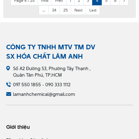
Page 4 / 25
First
Prev
1
2
3
4
5
6
7
...
24
25
Next
Last
CÔNG TY TNHH MTV TM DV
SX HÓA CHẤT LÂM ANH
Số A2 Đường S3, Phường Tây Thạnh ,
Quận Tân Phú, TP.HCM
097 550 1855 - 090 333 1112
lamanhchemical@gmail.com
Giới thiệu