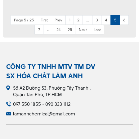
Page 5 / 25
First
Prev
1
2
...
3
4
5
6
7
...
24
25
Next
Last
CÔNG TY TNHH MTV TM DV
SX HÓA CHẤT LÂM ANH
Số A2 Đường S3, Phường Tây Thạnh ,
Quận Tân Phú, TP.HCM
097 550 1855 - 090 333 1112
lamanhchemical@gmail.com