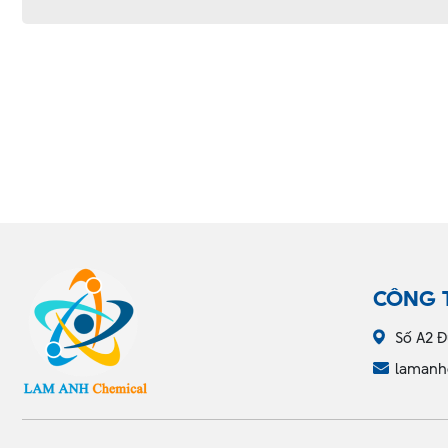
CÔNG 
Số A2 Đ
lamanh