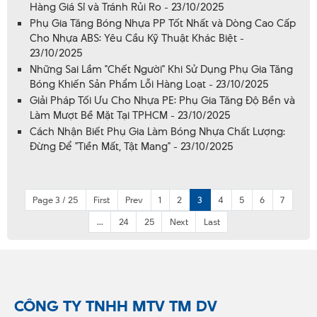
Hàng Giá Sỉ và Tránh Rủi Ro - 23/10/2025
Phụ Gia Tăng Bóng Nhựa PP Tốt Nhất và Dòng Cao Cấp
Cho Nhựa ABS: Yêu Cầu Kỹ Thuật Khác Biệt -
23/10/2025
Những Sai Lầm "Chết Người" Khi Sử Dụng Phụ Gia Tăng
Bóng Khiến Sản Phẩm Lỗi Hàng Loạt - 23/10/2025
Giải Pháp Tối Ưu Cho Nhựa PE: Phụ Gia Tăng Độ Bền và
Làm Mượt Bề Mặt Tại TPHCM - 23/10/2025
Cách Nhận Biết Phụ Gia Làm Bóng Nhựa Chất Lượng:
Đừng Để "Tiền Mất, Tật Mang" - 23/10/2025
Page 3 / 25
First
Prev
1
2
3
4
5
6
7
...
24
25
Next
Last
CÔNG TY TNHH MTV TM DV