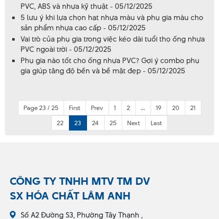
PVC, ABS và nhựa kỹ thuật - 05/12/2025
5 lưu ý khi lựa chọn hạt nhựa màu và phụ gia màu cho
sản phẩm nhựa cao cấp - 05/12/2025
Vai trò của phụ gia trong việc kéo dài tuổi thọ ống nhựa
PVC ngoài trời - 05/12/2025
Phụ gia nào tốt cho ống nhựa PVC? Gợi ý combo phụ
gia giúp tăng độ bền và bề mặt đẹp - 05/12/2025
Page 23 / 25
First
Prev
1
2
...
19
20
21
22
23
24
25
Next
Last
CÔNG TY TNHH MTV TM DV
SX HÓA CHẤT LÂM ANH
Số A2 Đường S3, Phường Tây Thạnh ,