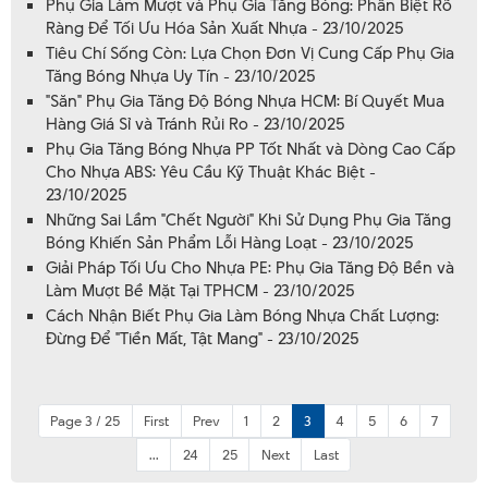
Phụ Gia Làm Mượt và Phụ Gia Tăng Bóng: Phân Biệt Rõ
Ràng Để Tối Ưu Hóa Sản Xuất Nhựa - 23/10/2025
Tiêu Chí Sống Còn: Lựa Chọn Đơn Vị Cung Cấp Phụ Gia
Tăng Bóng Nhựa Uy Tín - 23/10/2025
"Săn" Phụ Gia Tăng Độ Bóng Nhựa HCM: Bí Quyết Mua
Hàng Giá Sỉ và Tránh Rủi Ro - 23/10/2025
Phụ Gia Tăng Bóng Nhựa PP Tốt Nhất và Dòng Cao Cấp
Cho Nhựa ABS: Yêu Cầu Kỹ Thuật Khác Biệt -
23/10/2025
Những Sai Lầm "Chết Người" Khi Sử Dụng Phụ Gia Tăng
Bóng Khiến Sản Phẩm Lỗi Hàng Loạt - 23/10/2025
Giải Pháp Tối Ưu Cho Nhựa PE: Phụ Gia Tăng Độ Bền và
Làm Mượt Bề Mặt Tại TPHCM - 23/10/2025
Cách Nhận Biết Phụ Gia Làm Bóng Nhựa Chất Lượng:
Đừng Để "Tiền Mất, Tật Mang" - 23/10/2025
Page 3 / 25
First
Prev
1
2
3
4
5
6
7
...
24
25
Next
Last