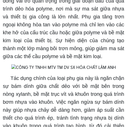
đóng vai trò quan trọng trong giai đoạn đầu của quá
trình dẻo hóa polyme, nơi mà sự ma sát giữa nhựa
và thiết bị gia công là lớn nhất. Phụ gia tăng trơn
ngoại không hòa tan vào polyme mà chỉ len vào các
khe hở của cấu trúc cầu hoặc giữa polyme và bề mặt
kim loại của thiết bị. Sự hiện diện của chúng tạo
thành một lớp màng bôi trơn mỏng, giúp giảm ma sát
giữa các thể cầu polyme và bề mặt kim loại.
Tác dụng chính của loại phụ gia này là ngăn chặn
sự bám dính giữa chất dẻo với bề mặt bên trong
nòng xylanh, bề mặt trục vít và khuôn trong quá trình
bơm nhựa vào khuôn. Việc ngăn ngừa sự bám dính
này giúp nhựa chảy dễ dàng hơn, giảm áp suất cần
thiết cho quá trình ép, tránh tình trạng nhựa bị dính
vào khuôn trong quá trình tạo hình, từ đó cải thiện