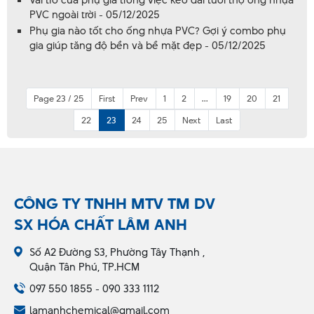
PVC ngoài trời - 05/12/2025
Phụ gia nào tốt cho ống nhựa PVC? Gợi ý combo phụ
gia giúp tăng độ bền và bề mặt đẹp - 05/12/2025
Page 23 / 25
First
Prev
1
2
...
19
20
21
22
23
24
25
Next
Last
CÔNG TY TNHH MTV TM DV
SX HÓA CHẤT LÂM ANH
Số A2 Đường S3, Phường Tây Thạnh ,
Quận Tân Phú, TP.HCM
097 550 1855 - 090 333 1112
lamanhchemical@gmail.com