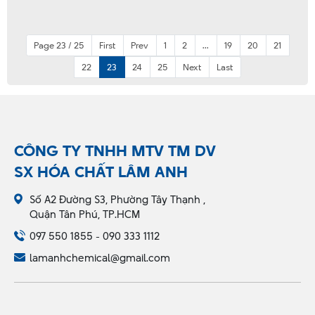
Page 23 / 25
First
Prev
1
2
...
19
20
21
22
23
24
25
Next
Last
CÔNG TY TNHH MTV TM DV
SX HÓA CHẤT LÂM ANH
Số A2 Đường S3, Phường Tây Thạnh ,
Quận Tân Phú, TP.HCM
097 550 1855 - 090 333 1112
lamanhchemical@gmail.com