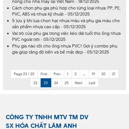
nóng cho nhà máy tại Việt Nam - 18/12/2025
Cách chọn phụ gia phù hợp cho từng loại nhựa: PP, PE,
PVC, ABS và nhựa kỹ thuật - 05/12/2025
5 lưu ý khi lựa chọn hạt nhựa màu và phụ gia màu cho
sản phẩm nhựa cao cấp - 05/12/2025
Vai trò của phụ gia trong việc kéo dài tuổi thọ ống nhựa
PVC ngoài trời - 05/12/2025
Phụ gia nào tốt cho ống nhựa PVC? Gợi ý combo phụ
gia giúp tăng độ bền và bề mặt đẹp - 05/12/2025
Page 23 / 25
First
Prev
1
2
...
19
20
21
22
23
24
25
Next
Last
CÔNG TY TNHH MTV TM DV
SX HÓA CHẤT LÂM ANH